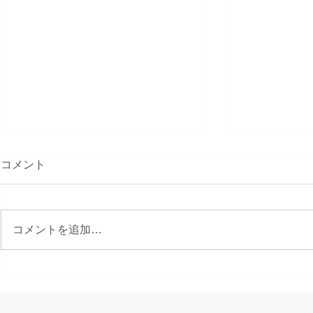
コメント
コメントを追加…
イデックスCars～公園編～
【ベスト電
ンス編